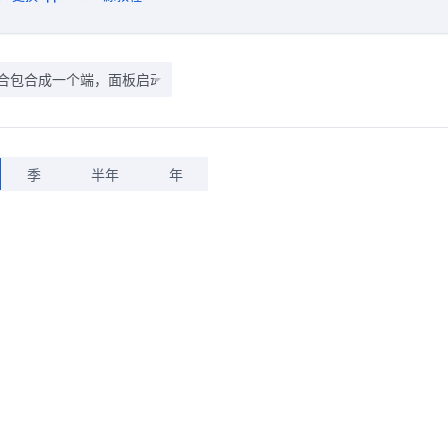
合包合成一个端，面板启动里面修改整合包，默认纯净
季
半年
年