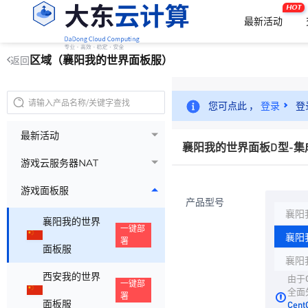
HOT
最新活动
区域（襄阳我的世界面板服）
返回
您可点此 ，
登录
登
最新活动
襄阳我的世界面板D型-集
游戏云服务器NAT
游戏面板服
产品型号
襄阳
襄阳我的世界
一键部
襄阳
署
面板服
襄阳
西安我的世界
由于C
一键部
全面
署
面板服
Cen