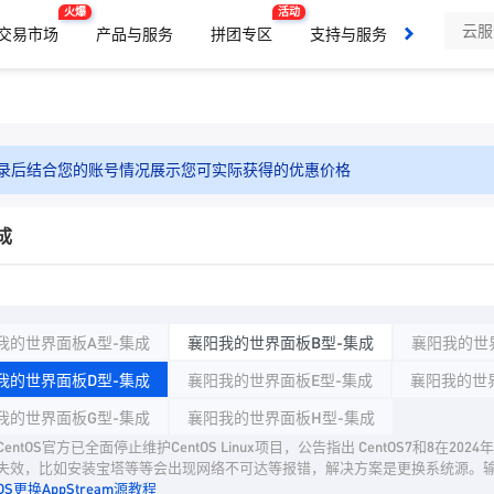
火爆
活动
交易市场
产品与服务
拼团专区
支持与服务
了解我们
录后结合您的账号情况展示您可实际获得的优惠价格
成
我的世界面板A型-集成
襄阳我的世界面板B型-集成
襄阳我的世
我的世界面板D型-集成
襄阳我的世界面板E型-集成
襄阳我的世
我的世界面板G型-集成
襄阳我的世界面板H型-集成
entOS官方已全面停止维护CentOS Linux项目，公告指出 CentOS7和8在2
失效，比如安装宝塔等等会出现网络不可达等报错，解决方案是更换系统源。
tOS更换AppStream源教程