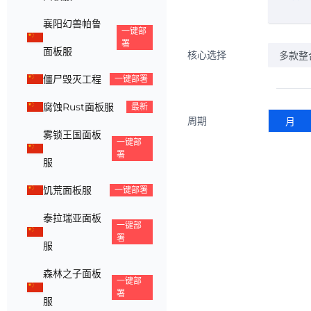
襄阳幻兽帕鲁
一键部
署
面板服
核心选择
多款整
僵尸毁灭工程
一键部署
腐蚀Rust面板服
最新
周期
月
雾锁王国面板
一键部
署
服
饥荒面板服
一键部署
泰拉瑞亚面板
一键部
署
服
森林之子面板
一键部
署
服