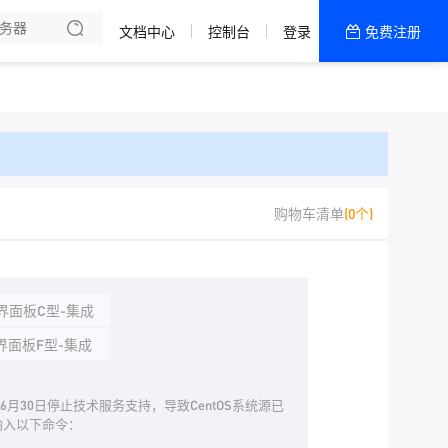
文档中心
控制台
登录
免费注册
全部产品
新闻资讯
帮助文档
热销推荐
购物车清单
(0个)
界面板C型-集成
界面板F型-集成
024年6月30日停止技术服务支持，导致CentOS系统源已
输入以下命令：