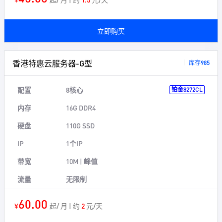
立即购买
香港特惠云服务器-G型
库存985
配置
8核心
铂金8272CL
内存
16G DDR4
硬盘
110G SSD
IP
1个IP
带宽
10M | 峰值
流量
无限制
60.00
¥
起/ 月 | 约
2
元/天