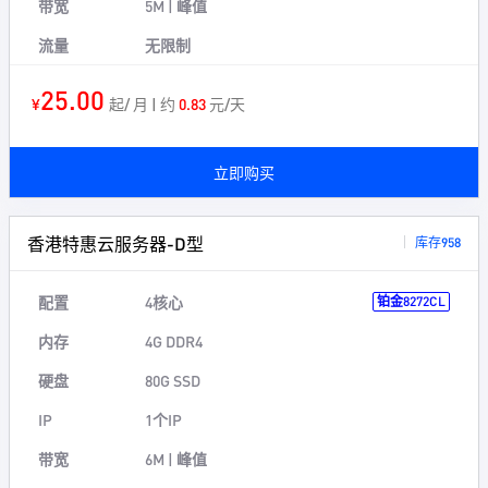
带宽
5M | 峰值
流量
无限制
25.00
¥
起/ 月 | 约
0.83
元/天
立即购买
香港特惠云服务器-D型
库存958
配置
4核心
铂金8272CL
内存
4G DDR4
硬盘
80G SSD
IP
1个IP
带宽
6M | 峰值