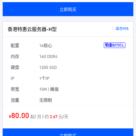
立即购买
香港特惠云服务器-H型
库存975
配置
16核心
铂金8272CL
内存
16G DDR4
硬盘
120G SSD
IP
1个IP
带宽
15M | 峰值
流量
无限制
80.00
¥
起/ 月 | 约
2.67
元/天
立即购买