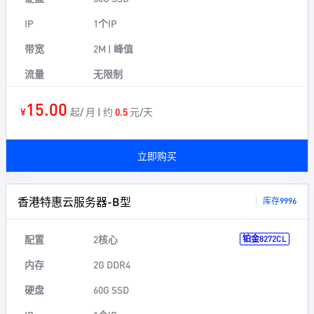
IP
1个IP
带宽
2M | 峰值
流量
无限制
15.00
¥
起/ 月 | 约
0.5
元/天
立即购买
香港特惠云服务器-B型
库存9996
配置
2核心
铂金8272CL
内存
2G DDR4
硬盘
60G SSD