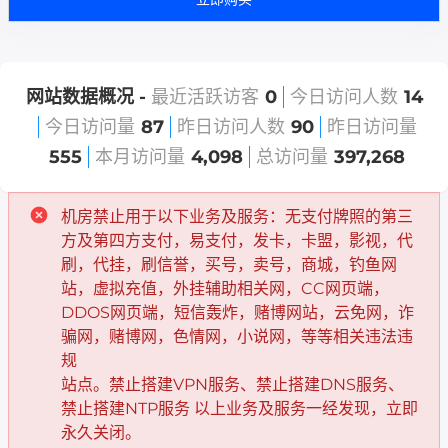
网站数据概况 -
最近活跃访客
0
今日访问人数
14
今日访问量
87
昨日访问人数
90
昨日访问量
555
本月访问量
4,098
总访问量
397,268
机房禁止用于以下业务及服务：无支付牌照的第三
方及第四方支付，易支付，发卡，卡盟，影视，代
刷，代挂，刷信誉，买号，卖号，商城，钓鱼网
站，虚拟充值，外挂辅助相关网，CC网页端，
DDOS网页端，短信轰炸，赌博网站，云免网，诈
骗网，赌博网，色情网，小说网，等等相关违法违
规
站点。禁止搭建VPN服务、禁止搭建DNS服务、
禁止搭建NTP服务 以上业务及服务一经发现，立即
永久关闭。