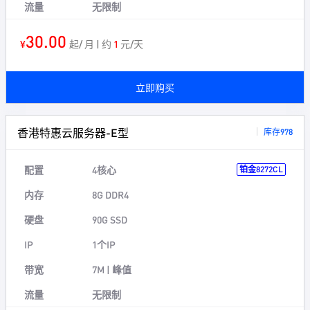
流量
无限制
30.00
¥
起/ 月 | 约
1
元/天
立即购买
香港特惠云服务器-E型
库存978
配置
4核心
铂金8272CL
内存
8G DDR4
硬盘
90G SSD
IP
1个IP
带宽
7M | 峰值
流量
无限制