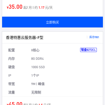
35.00
¥
起/ 月 | 约
1.17
元/天
立即购买
香港特惠云服务器-F型
库存981
配置
8核心
铂金8272CL
内存
8G DDR4
硬盘
100G SSD
IP
1个IP
带宽
9M | 峰值
流量
无限制
45.00
¥
起/ 月 | 约
1.5
元/天