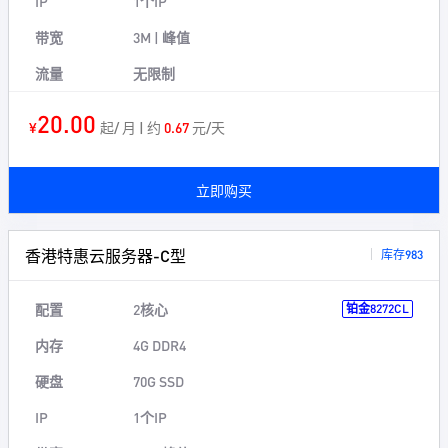
IP
1个IP
带宽
3M | 峰值
流量
无限制
20.00
¥
起/ 月 | 约
0.67
元/天
立即购买
香港特惠云服务器-C型
库存983
配置
2核心
铂金8272CL
内存
4G DDR4
硬盘
70G SSD
IP
1个IP