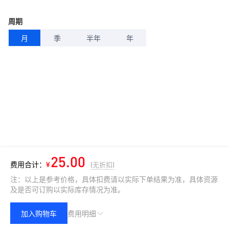
周期
月
季
半年
年
25.00
费用合计：
¥
(无折扣)
注：以上是参考价格，具体扣费请以实际下单结果为准，具体资源
及是否可订购以实际库存情况为准。
加入购物车
费用明细