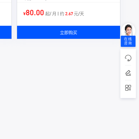
80.00
¥
起/ 月 | 约
2.67
元/天
立即购买
在线
咨询