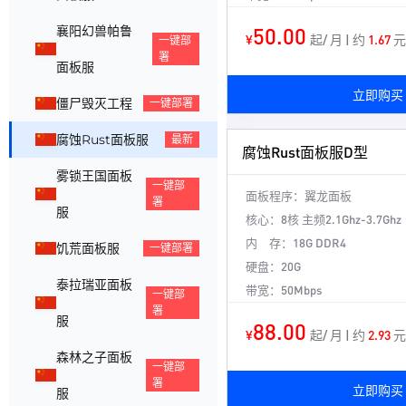
50.00
襄阳幻兽帕鲁
¥
起/ 月 | 约
1.67
元
一键部
署
面板服
立即购买
僵尸毁灭工程
一键部署
腐蚀Rust面板服
最新
腐蚀Rust面板服D型
雾锁王国面板
一键部
面板程序：
翼龙面板
署
服
核心：
8核 主频2.1Ghz-3.7Ghz
内 存：
18G DDR4
饥荒面板服
一键部署
硬盘：
20G
泰拉瑞亚面板
带宽：
50Mbps
一键部
署
服
88.00
¥
起/ 月 | 约
2.93
元
森林之子面板
一键部
署
立即购买
服