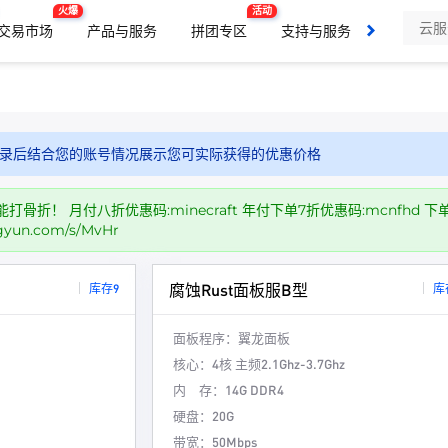
火爆
活动
交易市场
产品与服务
拼团专区
支持与服务
了解我们
录后结合您的账号情况展示您可实际获得的优惠价格
骨折！ 月付八折优惠码:minecraft 年付下单7折优惠码:mcnfh
ngyun.com/s/MvHr
腐蚀Rust面板服B型
库存9
库
面板程序：
翼龙面板
核心：
4核 主频2.1Ghz-3.7Ghz
内 存：
14G DDR4
硬盘：
20G
带宽：
50Mbps