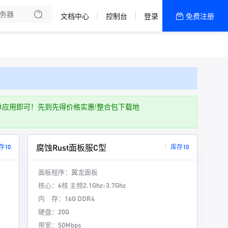
文档中心
控制台
登录
免费注册
全部产品
新闻资讯
帮助文档
热销推荐
d 下单应用即可！先到先得价格实惠!整合包下载地
腐蚀Rust面板服C型
存10
库存10
面板程序：
翼龙面板
核心：
6核 主频2.1Ghz-3.7Ghz
内 存：
16G DDR4
硬盘：
20G
带宽：
50Mbps