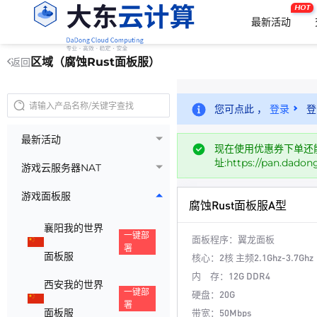
HOT
最新活动
区域（腐蚀Rust面板服）
返回
您可点此 ，
登录
登
最新活动
现在使用优惠券下单还能打
址:https://pan.dado
游戏云服务器NAT
游戏面板服
腐蚀Rust面板服A型
襄阳我的世界
一键部
面板程序：
翼龙面板
署
面板服
核心：
2核 主频2.1Ghz-3.7Ghz
内 存：
12G DDR4
西安我的世界
一键部
硬盘：
20G
署
面板服
带宽：
50Mbps