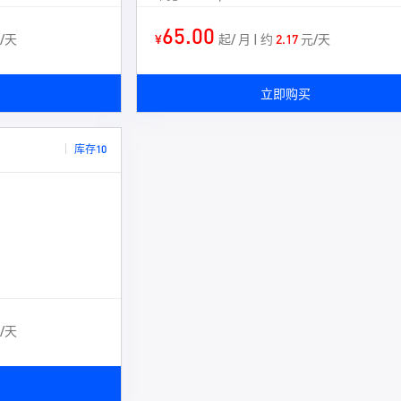
65.00
/天
¥
起/ 月 | 约
2.17
元/天
立即购买
库存10
/天