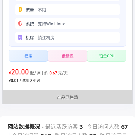
流量
不限
系统
支持Win Linux
机房
镇江机房
稳定
低延迟
铂金CPU
20.00
¥
起/ 月 | 约
0.67
元/天
0.01
¥
/ 试用 2 小时
产品已售罄
网站数据概况 -
最近活跃访客
3
今日访问人数
67