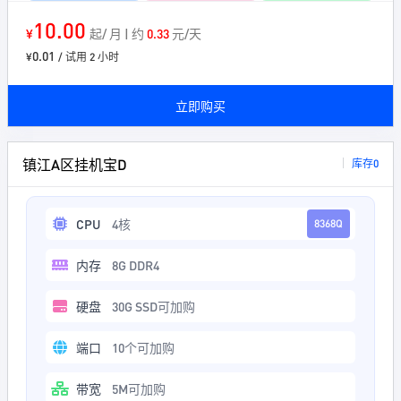
10.00
¥
起/ 月 | 约
0.33
元/天
0.01
¥
/ 试用 2 小时
立即购买
镇江A区挂机宝D
库存0
CPU
4核
8368Q
内存
8G DDR4
硬盘
30G SSD可加购
端口
10个可加购
带宽
5M可加购