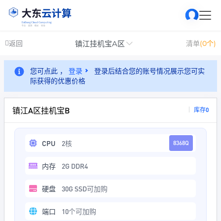
镇江挂机宝A区
返回
清单
(0个)
您可点此 ，
登录
登录后结合您的账号情况展示您可实
际获得的优惠价格
镇江A区挂机宝B
库存0
CPU
2核
8368Q
内存
2G DDR4
硬盘
30G SSD可加购
端口
10个可加购