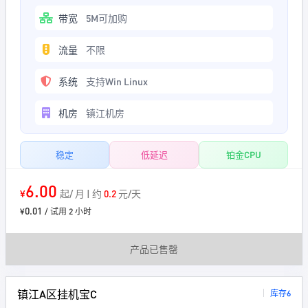
带宽
5M可加购
流量
不限
系统
支持Win Linux
机房
镇江机房
稳定
低延迟
铂金CPU
6.00
¥
起/ 月 | 约
0.2
元/天
0.01
¥
/ 试用 2 小时
产品已售罄
镇江A区挂机宝C
库存6