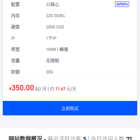
配置
32核心
2696V4
内存
32G DDR4
硬盘
200G SSD
IP
1个IP
带宽
100M | 峰值
流量
无限制
防御
20G
350.00
¥
起/ 月 | 约
11.67
元/天
立即购买
网站数据概况 -
最近活跃访客
5
今日访问人数
71