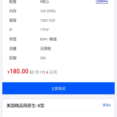
配置
8核心
2696V4
内存
16G DDR4
硬盘
130G SSD
IP
1个IP
带宽
80M | 峰值
流量
无限制
防御
20G
180.00
¥
起/ 月 | 约
6
元/天
立即购买
美国精品网原生-G型
库存6