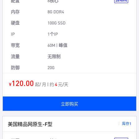
配置
8核心
2696V4
内存
8G DDR4
硬盘
100G SSD
IP
1个IP
带宽
60M | 峰值
流量
无限制
防御
20G
120.00
¥
起/ 月 | 约
4
元/天
立即购买
美国精品网原生-F型
库存1