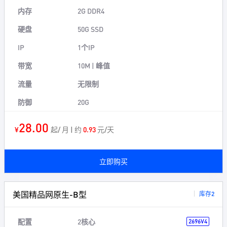
内存
2G DDR4
硬盘
50G SSD
IP
1个IP
带宽
10M | 峰值
流量
无限制
防御
20G
28.00
¥
起/ 月 | 约
0.93
元/天
立即购买
美国精品网原生-B型
库存2
配置
2核心
2696V4