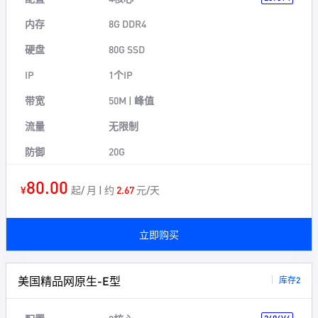
内存
8G DDR4
硬盘
80G SSD
IP
1个IP
带宽
50M | 峰值
流量
无限制
防御
20G
80.00
¥
起/ 月 | 约
2.67
元/天
立即购买
美国精品网原生-E型
库存2