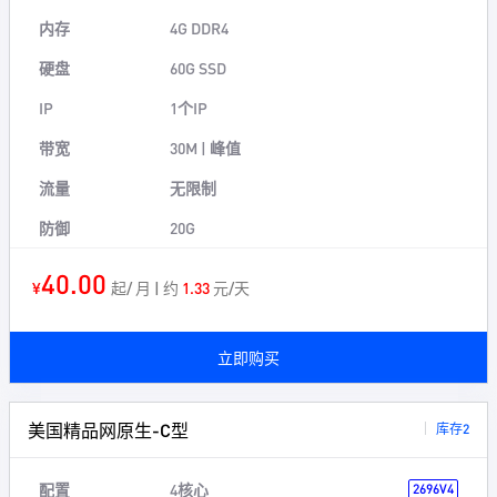
内存
4G DDR4
硬盘
60G SSD
IP
1个IP
带宽
30M | 峰值
流量
无限制
防御
20G
40.00
¥
起/ 月 | 约
1.33
元/天
立即购买
美国精品网原生-C型
库存2
配置
4核心
2696V4