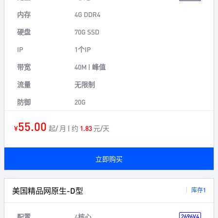
内存
4G DDR4
硬盘
70G SSD
IP
1个IP
带宽
40M | 峰值
流量
无限制
防御
20G
55.00
¥
起/ 月 | 约
1.83
元/天
立即购买
美国精品网原生-D型
库存1
配置
4核心
2696V4