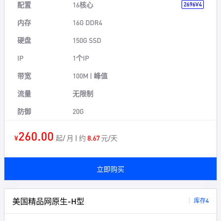
配置
16核心
2696V4
内存
16G DDR4
硬盘
150G SSD
IP
1个IP
带宽
100M | 峰值
流量
无限制
防御
20G
260.00
¥
起/ 月 | 约
8.67
元/天
立即购买
美国精品网原生-H型
库存4