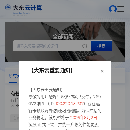
全部新闻
搜索
×
【大东云重要通知】
所有分类
重要
【大东云重要通知】
有任何问题都可以先加售后群
尊敬的用户您好！经多位客户反馈，269
有任何问题都可以先加售后群
0V2 机型（IP:
120.220.73.237
）存在运
2023-09-09 21:49
重要
浏览量：2573
行卡顿及海外访问受限问题。为保障您的
业务稳定，该机型将于
2026年8月2日
跳转
首页
1
尾页
凌晨 正式下架，并统一升级为性能更强