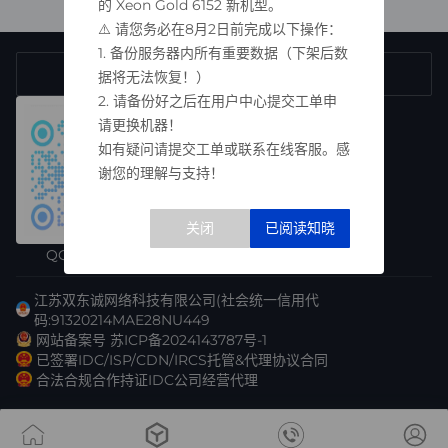
的 Xeon Gold 6152 新机型。
⚠️ 请您务必在8月2日前完成以下操作：
1. 备份服务器内所有重要数据（下架后数
17625615233
售前咨询热线
据将无法恢复！）
2. 请备份好之后在用户中心提交工单申
请更换机器！
如有疑问请提交工单或联系在线客服。感
谢您的理解与支持！
QQ交流群
江苏双东诚网络科技有限公司(社会统一信用代
码:91320214MAE28NU449
网站备案号 苏ICP备2024143787号-1
已签署IDC/ISP/CDN/IRCS托管&代理协议合同
合法合规合作持证IDC公司经营代理