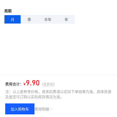
周期
月
季
半年
年
9.90
费用合计：
¥
(无折扣)
注：以上是参考价格，具体扣费请以实际下单结果为准，具体资源
及是否可订购以实际库存情况为准。
加入购物车
费用明细