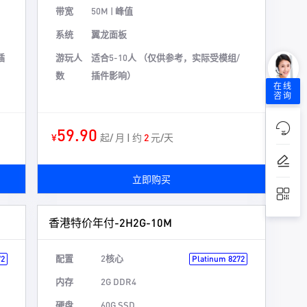
带宽
50M | 峰值
系统
翼龙面板
插
游玩人
适合5-10人 （仅供参考，实际受模组/
数
插件影响）
在线
咨询
59.90
¥
起/ 月 | 约
2
元/天
立即购买
香港特价年付-2H2G-10M
配置
2核心
72
Platinum 8272
内存
2G DDR4
硬盘
60G SSD