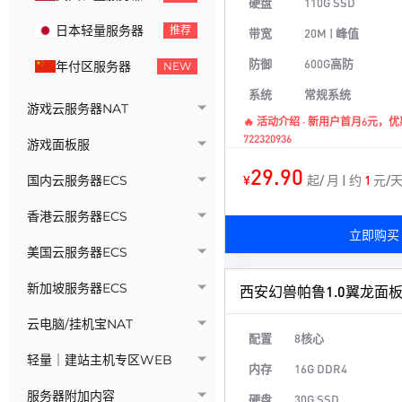
硬盘
110G SSD
日本轻量服务器
推荐
带宽
20M | 峰值
防御
600G高防
年付区服务器
NEW
系统
常规系统
游戏云服务器NAT
🔥 活动介绍 · 新用户首月6元
722320936
游戏面板服
29.90
¥
起/ 月 | 约
1
元/
国内云服务器ECS
香港云服务器ECS
立即购买
美国云服务器ECS
新加坡服务器ECS
西安幻兽帕鲁1.0翼龙面
云电脑/挂机宝NAT
配置
8核心
轻量｜建站主机专区WEB
内存
16G DDR4
服务器附加内容
硬盘
30G SSD