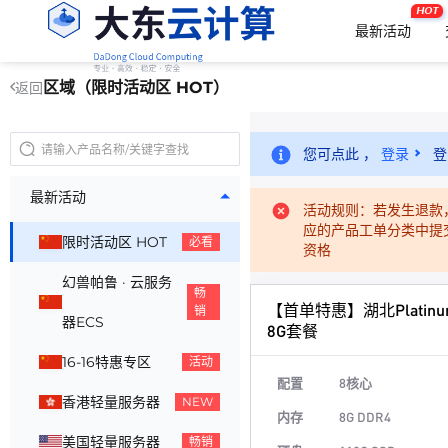
HOT
最新活动
区域（限时活动区 HOT）
返回
您可点此 ，
登录
登
最新活动
活动规则：若发生退款
应的产品工单分类中提
限时活动区 HOT
必看
资格
幻兽帕鲁 · 云服务
畅
【首单特惠】湖北Platinum
销
器ECS
8G套餐
16-16特惠专区
活动
配置
8核心
香港轻量服务器
NEW
内存
8G DDR4
美国轻量服务器
畅销