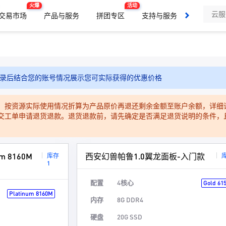
火爆
活动
交易市场
产品与服务
拼团专区
支持与服务
了解我们
录后结合您的账号情况展示您可实际获得的优惠价格
，按资源实际使用情况折算为产品原价再退还剩余金额至账户余额，详细
交工单申请退货退款。退货退款前，请先确定是否满足退货说明的条件，
 8160M
西安幻兽帕鲁1.0翼龙面板-入门款
库存
1
配置
4核心
Gold 61
Platinum 8160M
内存
8G DDR4
硬盘
20G SSD