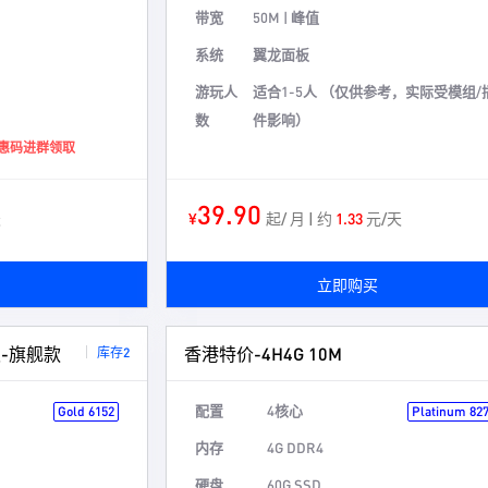
带宽
50M | 峰值
系统
翼龙面板
游玩人
适合1-5人 （仅供参考，实际受模组/
数
件影响）
，优惠码进群领取
39.90
天
¥
起/ 月 | 约
1.33
元/天
立即购买
板-旗舰款
香港特价-4H4G 10M
库存2
配置
4核心
Gold 6152
Platinum 82
内存
4G DDR4
硬盘
60G SSD