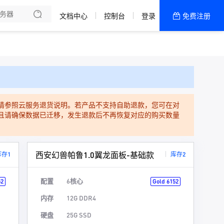
文档中心
控制台
登录
免费注册
全部产品
新闻资讯
帮助文档
热销推荐
请参照云服务退货说明。若产品不支持自助退款，您可在对
且请确保数据已迁移，发生退款后不再恢复对应的购买数量
西安幻兽帕鲁1.0翼龙面板-基础款
库存1
库存2
配置
6核心
52
Gold 6152
内存
12G DDR4
硬盘
25G SSD