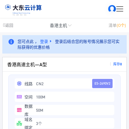
香港主机
返回
清单
(0个)
您可点此 ，
登录
登录后结合您的账号情况展示您可实
际获得的优惠价格
香港高速主机—A型
库存8
线路
CN2
E5-2690V2
空间
100M
数据
50M
库
域名
3个
绑定