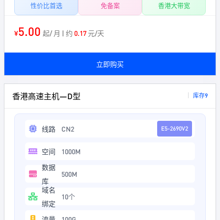
性价比首选
免备案
香港大带宽
5.00
¥
起/ 月 | 约
0.17
元/天
立即购买
香港高速主机—D型
库存9
线路
CN2
E5-2690V2
空间
1000M
数据
500M
库
域名
10个
绑定
流量
100G