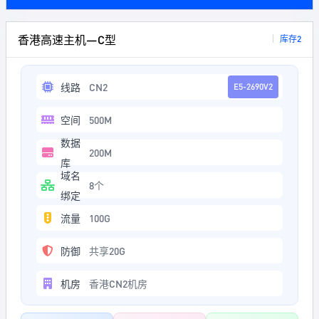
香港高速主机—C型
库存2
线路
CN2
E5-2690V2
空间
500M
数据
200M
库
域名
8个
绑定
流量
100G
防御
共享20G
机房
香港CN2机房