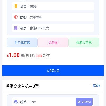
流量
100G
防御
共享20G
机房
香港CN2机房
性价比首选
免备案
香港大带宽
1.00
¥
起/ 月 | 约
0.03
元/天
立即购买
香港高速主机—B型
库存5
线路
CN2
E5-2690V2