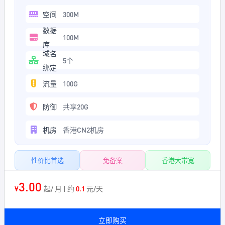
空间
300M
数据
100M
库
域名
5个
绑定
流量
100G
防御
共享20G
机房
香港CN2机房
性价比首选
免备案
香港大带宽
3.00
¥
起/ 月 | 约
0.1
元/天
立即购买