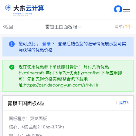
雾锁王国面板服
返回
清单
(0个)
您可点此 ，
登录
登录后结合您的账号情况展示您可实
际获得的优惠价格
现在使用优惠券下单还能打骨折！ 月付八折优惠
码:minecraft 年付下单7折优惠码:mcnfhd 下单应用即
可！先到先得价格实惠!整合包下载地
址:https://pan.dadongyun.com/s/MvHr
雾锁王国面板A型
库存5
面板程序：
翼龙面板
核心：
4核 主频2.1Ghz-3.7Ghz
内 存：
4G DDR4