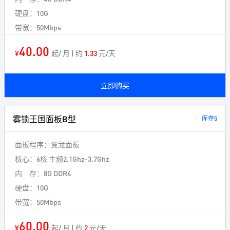
硬盘：
10G
带宽：
50Mbps
40.00
¥
起/ 月 | 约
1.33
元/天
立即购买
雾锁王国面板B型
库存5
面板程序：
翼龙面板
核心：
6核 主频2.1Ghz-3.7Ghz
内 存：
8G DDR4
硬盘：
10G
带宽：
50Mbps
60.00
¥
起/ 月 | 约
2
元/天