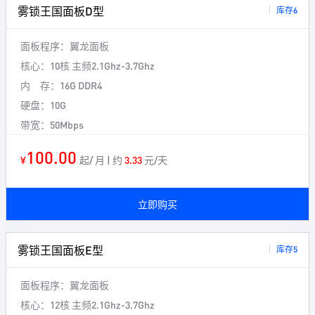
雾锁王国面板D型
库存6
面板程序：
翼龙面板
核心：
10核 主频2.1Ghz-3.7Ghz
内 存：
16G DDR4
硬盘：
10G
带宽：
50Mbps
100.00
¥
起/ 月 | 约
3.33
元/天
立即购买
雾锁王国面板E型
库存5
面板程序：
翼龙面板
核心：
12核 主频2.1Ghz-3.7Ghz