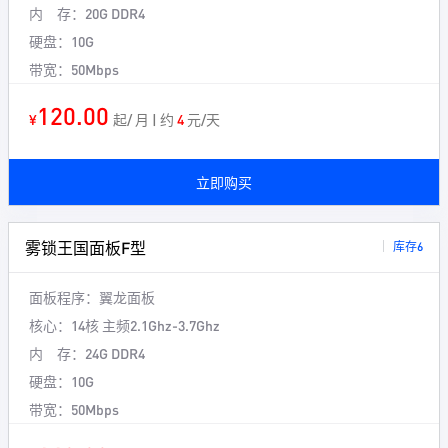
内 存：
20G DDR4
硬盘：
10G
带宽：
50Mbps
120.00
¥
起/ 月 | 约
4
元/天
立即购买
雾锁王国面板F型
库存6
面板程序：
翼龙面板
核心：
14核 主频2.1Ghz-3.7Ghz
内 存：
24G DDR4
硬盘：
10G
带宽：
50Mbps