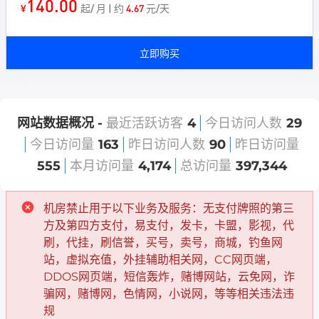
140.00
¥
起/ 月 | 约
4.67
元/天
立即购买
网站数据概况 -
最近活跃访客
4
今日访问人数
29
今日访问量
163
昨日访问人数
90
昨日访问量
555
本月访问量
4,174
总访问量
397,344
机房禁止用于以下业务及服务：无支付牌照的第三
方及第四方支付，易支付，发卡，卡盟，影视，代
刷，代挂，刷信誉，买号，卖号，商城，钓鱼网
站，虚拟充值，外挂辅助相关网，CC网页端，
DDOS网页端，短信轰炸，赌博网站，云免网，诈
骗网，赌博网，色情网，小说网，等等相关违法违
规