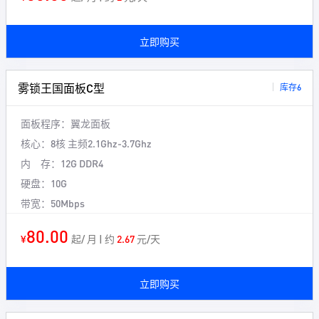
立即购买
雾锁王国面板C型
库存6
面板程序：
翼龙面板
核心：
8核 主频2.1Ghz-3.7Ghz
内 存：
12G DDR4
硬盘：
10G
带宽：
50Mbps
80.00
¥
起/ 月 | 约
2.67
元/天
立即购买