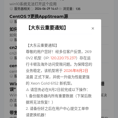
win10系统无法打开这个应用
2026-06-29 14:41
服务器相关
浏览量：135
CentOS 7更换AppStream源
2024-10-25 15:29
服务器相关
浏览量：2643
×
【大东云重要通知】
如何在linux搭建MC服务器
如何在linux搭建MC服务器
2023-10-01 16:04
服务器相关
浏览量：3212
【大东云重要通知】
cn2和bgp的区别 CN2和BGP哪个快
尊敬的用户您好！经多位客户反馈，269
cn2和bgp的区别 CN2和BGP哪个快
0V2 机型（IP:
120.220.73.237
）存在运
2023-09-26 23:33
服务器相关
浏览量：2867
行卡顿及海外访问受限问题。为保障您的
centos服务器一键优化yum源
业务稳定，该机型将于
2026年8月2日
centos服务器一键优化yum源，修复服务器卡顿问题
2023-09-26 23:25
服务器相关
浏览量：2555
凌晨 正式下架，并统一升级为性能更强
的 Xeon Gold 6152 新机型。
Windows服务器远程桌面连接提示“出现了内部错
误”
⚠️ 请您务必在8月2日前完成以下操作：
Windows服务器远程桌面连接提示“出现了内部错误”的解决
1. 备份服务器内所有重要数据（下架后数
办法
据将无法恢复！）
2023-09-26 23:24
服务器相关
浏览量：2596
2. 请备份好之后在用户中心提交工单申
带宽Mbps和mb/s的换算关系
请更换机器！