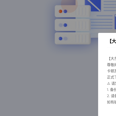
【
【大
尊敬
卡顿
正式下
⚠️
1.
2.
如有