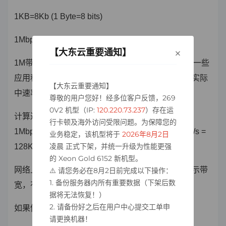
1KB=8Kb (1 Byte=8 bits)
1Mbps=128KB/s
×
【大东云重要通知】
1M带宽的下载速率，理论上为128KB/s，而系统中一些
应用程序（包括远程连接）会占用少量带宽，因此实际
【大东云重要通知】
中速率为100—110KB/s是比较常见的。
尊敬的用户您好！经多位客户反馈，269
0V2 机型（IP:
120.220.73.237
）存在运
计算过程如下：
行卡顿及海外访问受限问题。为保障您的
1Mbps = 1024 x 1024 b/s = 1024Kb/s = 1024/8 KB/s =
业务稳定，该机型将于
2026年8月2日
凌晨 正式下架，并统一升级为性能更强
128KB/s
的 Xeon Gold 6152 新机型。
网络上有很多的测速工具，单位不尽相同，有的显示带
⚠️ 请您务必在8月2日前完成以下操作：
1. 备份服务器内所有重要数据（下架后数
宽，有的显示速率，很容易误解。
据将无法恢复！）
2. 请备份好之后在用户中心提交工单申
如果仍有疑问，也可随时联系工程师咨询。
请更换机器！