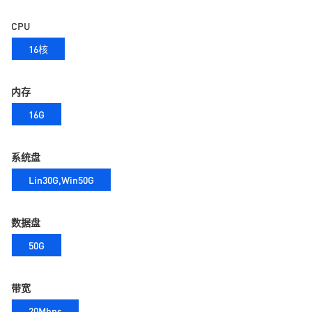
CPU
16核
内存
16G
系统盘
Lin30G,Win50G
数据盘
50G
带宽
20Mbps