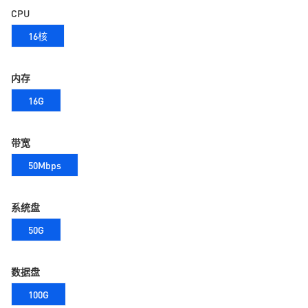
CPU
16核
内存
16G
带宽
50Mbps
系统盘
50G
数据盘
100G