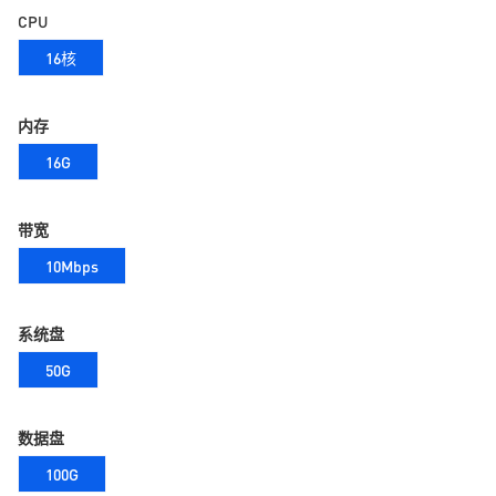
CPU
16核
内存
16G
带宽
10Mbps
系统盘
50G
数据盘
100G