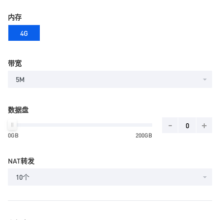
内存
4G
带宽
5M
数据盘
-
+
0GB
200GB
NAT转发
10个