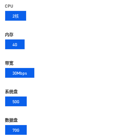
CPU
2核
内存
4G
带宽
30Mbps
系统盘
50G
数据盘
70G