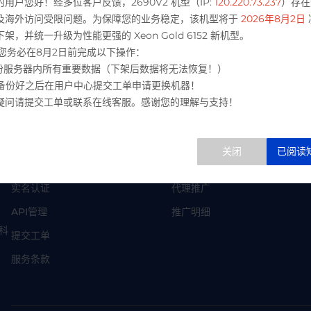
的用户您好！经多位客户反馈，2690V2 机型（IP:
120.220.73.237
）存在
及海外访问受限问题。为保障您的业务稳定，该机型将于
2026年8月2日
架，并统一升级为性能更强的 Xeon Gold 6152 新机型。
 请您务必在8月2日前完成以下操作：
 备份服务器内所有重要数据（下架后数据将无法恢复！）
极速服务应答
客户价值
 请备份好之后在用户中心提交工单申请更换机器！
疑问请提交工单或联系在线客服。感谢您的理解与支持！
服务指南
代理系统
安全中心
合作伙伴
实名认证
代理推广
API管理
推广明细
络科
提交工单
服务条款