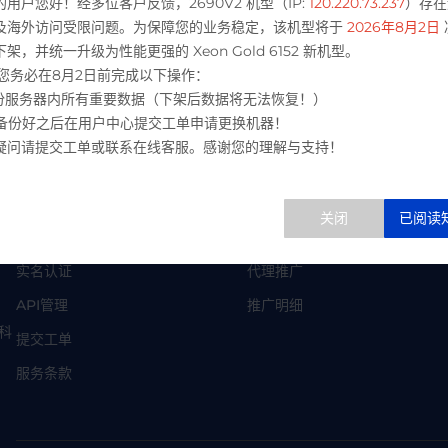
的用户您好！经多位客户反馈，2690V2 机型（IP:
120.220.73.237
）存在
及海外访问受限问题。为保障您的业务稳定，该机型将于
2026年8月2日
架，并统一升级为性能更强的 Xeon Gold 6152 新机型。
 请您务必在8月2日前完成以下操作：
 备份服务器内所有重要数据（下架后数据将无法恢复！）
极速服务应答
客户价值
 请备份好之后在用户中心提交工单申请更换机器！
疑问请提交工单或联系在线客服。感谢您的理解与支持！
服务指南
代理系统
安全中心
合作伙伴
实名认证
代理推广
API管理
推广明细
络科
提交工单
服务条款