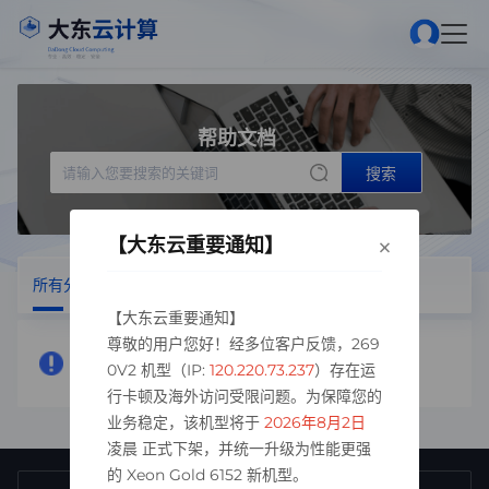
帮助文档
搜索
×
【大东云重要通知】
所有分类
服务器相关
域名
重要
【大东云重要通知】
尊敬的用户您好！经多位客户反馈，269
很抱歉,我们没有找到包含“远程端口”的文章
0V2 机型（IP:
120.220.73.237
）存在运
行卡顿及海外访问受限问题。为保障您的
业务稳定，该机型将于
2026年8月2日
凌晨 正式下架，并统一升级为性能更强
的 Xeon Gold 6152 新机型。