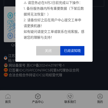
17625615233
售前咨询热线
⚠️ 请您务必在8月2日前完成以下操作：
1. 备份服务器内所有重要数据（下架后数
据将无法恢复！）
2. 请备份好之后在用户中心提交工单申
请更换机器！
如有疑问请提交工单或联系在线客服。感
谢您的理解与支持！
QQ交流群
江苏双东诚网络科技有限公司(社会统一信用代
码:91320214MAE28NU449
网站备案号 苏ICP备2024143787号-1
已签署IDC/ISP/CDN/IRCS托管&代理协议合同
合法合规合作持证IDC公司经营代理
首页
产品中心
联系我们
我的