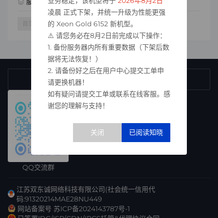
业务稳定，该机型将于
2026年8月2日
2023-09-09 21:46
服务器相关
浏览量：2462
凌晨 正式下架，并统一升级为性能更强
跳转
的 Xeon Gold 6152 新机型。
首页
1
尾页
⚠️ 请您务必在8月2日前完成以下操作：
1. 备份服务器内所有重要数据（下架后数
据将无法恢复！）
2. 请备份好之后在用户中心提交工单申
17625615233
售前咨询热线
请更换机器！
如有疑问请提交工单或联系在线客服。感
谢您的理解与支持！
QQ交流群
江苏双东诚网络科技有限公司(社会统一信用代
码:91320214MAE28NU449
网站备案号 苏ICP备2024143787号-1