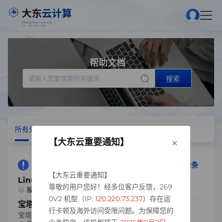
帮助文档
搜索
所有分类
服务器相关
域名
重要
×
【大东云重要通知】
我们帮你搜索到了以下包含“磁盘挂载”的文章，共2条
【大东云重要通知】
Linux自动磁盘挂载工具
尊敬的用户您好！经多位客户反馈，269
2026-07-19 00:15
服务器相关
浏览量：77
0V2 机型（IP:
120.220.73.237
）存在运
宝塔BT-Linux自动数据盘磁盘挂载工具
行卡顿及海外访问受限问题。为保障您的
宝塔BT-Linux自动数据盘磁盘挂载工具