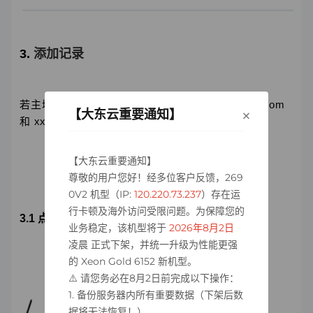
3. 
添加记录
若主域名为xxxx.com ，预期实现通过 www.xxxx.com
×
【大东云重要通知】
和 xxxx.com 进行访问，则需要添加两条解析记录。
【大东云重要通知】
尊敬的用户您好！经多位客户反馈，269
0V2 机型（IP:
120.220.73.237
）存在运
行卡顿及海外访问受限问题。为保障您的
3.1 点击“添加记录”按钮
业务稳定，该机型将于
2026年8月2日
凌晨 正式下架，并统一升级为性能更强
的 Xeon Gold 6152 新机型。
⚠️ 请您务必在8月2日前完成以下操作：
1. 备份服务器内所有重要数据（下架后数
据将无法恢复！）