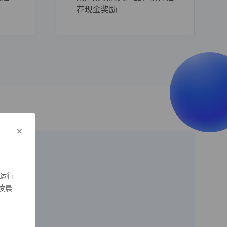
荐现金奖励
×
运行
凌晨