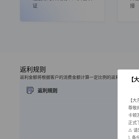
证
接
返利规则
返利金额将根据客户的消费金额计算一定比例的返利，鼓励推
【
返利规则
【大
尊敬
卡顿
正式下
⚠️
1.