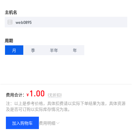
主机名
周期
月
季
半年
年
1.00
费用合计：
¥
(无折扣)
注：以上是参考价格，具体扣费请以实际下单结果为准，具体资源
及是否可订购以实际库存情况为准。
加入购物车
费用明细