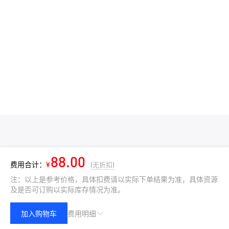
88.00
费用合计：
¥
(无折扣)
注：以上是参考价格，具体扣费请以实际下单结果为准，具体资源
及是否可订购以实际库存情况为准。
加入购物车
费用明细