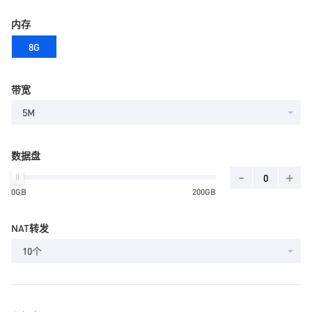
内存
8G
带宽
5M
数据盘
-
+
0GB
200GB
NAT转发
10个