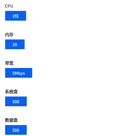
CPU
2核
内存
2G
带宽
5Mbps
系统盘
50G
数据盘
50G