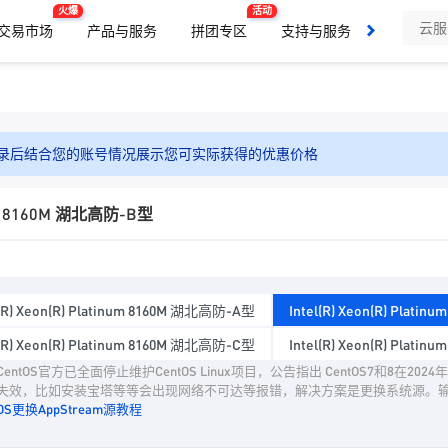
火爆
活动
交易市场
产品与服务
拼团专区
支持与服务
了解我们
录后结合您的账号情况展示您可实际获得的优惠价格
inum 8160M 湖北高防-B型
l(R) Xeon(R) Platinum 8160M 湖北高防-A型
Intel(R) Xeon(R) Plat
l(R) Xeon(R) Platinum 8160M 湖北高防-C型
Intel(R) Xeon(R) Plat
entOS官方已全面停止维护CentOS Linux项目，公告指出 CentOS7和8在2
失效，比如安装宝塔等等会出现网络不可达等报错，解决方案是更换系统源。
tOS更换AppStream源教程