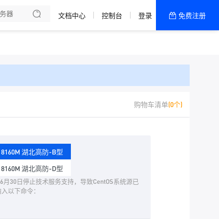
文档中心
控制台
登录
免费注册
全部产品
新闻资讯
帮助文档
热销推荐
购物车清单
(0个)
inum 8160M 湖北高防-B型
inum 8160M 湖北高防-D型
024年6月30日停止技术服务支持，导致CentOS系统源已
输入以下命令：