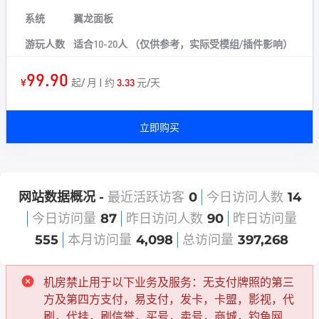
系统
翼龙面板
游玩人数
适合10-20人 （仅供参考，实际受模组/插件影响）
99.90
¥
起/ 月 | 约
3.33
元/天
立即购买
网站数据概况 -
最近活跃访客
0
今日访问人数
14
今日访问量
87
昨日访问人数
90
昨日访问量
555
本月访问量
4,098
总访问量
397,268
机房禁止用于以下业务及服务：无支付牌照的第三
方及第四方支付，易支付，发卡，卡盟，影视，代
刷，代挂，刷信誉，买号，卖号，商城，钓鱼网