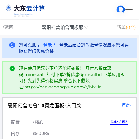
襄阳幻兽帕鲁面板服
返回
清单
(0个)
您可点此 ，
登录
登录后结合您的账号情况展示您可实
际获得的优惠价格
现在使用优惠券下单还能打骨折！ 月付八折优惠
码:minecraft 年付下单7折优惠码:mcnfhd 下单应用即
可！先到先得价格实惠!整合包下载地
址:https://pan.dadongyun.com/s/MvHr
襄阳幻兽帕鲁1.0翼龙面板-入门款
库存2
配置
4核心
Gold 6152
内存
8G DDR4