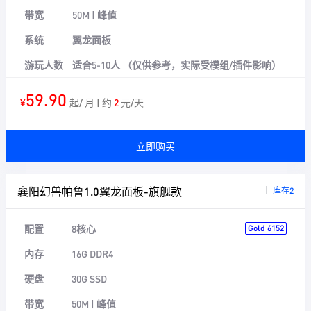
带宽
50M | 峰值
系统
翼龙面板
游玩人数
适合5-10人 （仅供参考，实际受模组/插件影响）
59.90
¥
起/ 月 | 约
2
元/天
立即购买
襄阳幻兽帕鲁1.0翼龙面板-旗舰款
库存2
配置
8核心
Gold 6152
内存
16G DDR4
硬盘
30G SSD
带宽
50M | 峰值