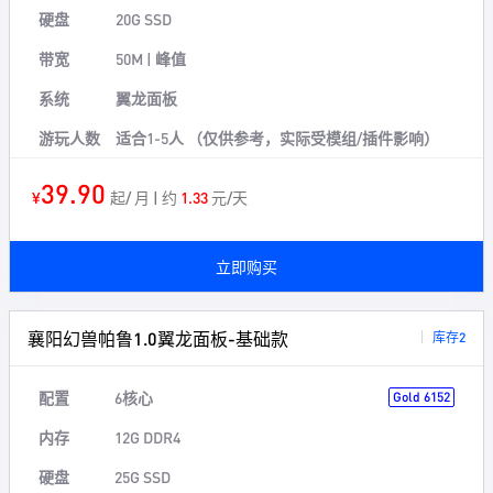
硬盘
20G SSD
带宽
50M | 峰值
系统
翼龙面板
游玩人数
适合1-5人 （仅供参考，实际受模组/插件影响）
39.90
¥
起/ 月 | 约
1.33
元/天
立即购买
襄阳幻兽帕鲁1.0翼龙面板-基础款
库存2
配置
6核心
Gold 6152
内存
12G DDR4
硬盘
25G SSD