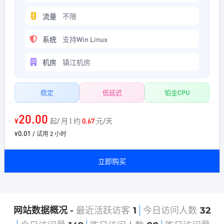
流量
不限
系统
支持Win Linux
机房
镇江机房
稳定
低延迟
铂金CPU
20.00
¥
起/ 月 | 约
0.67
元/天
0.01
¥
/ 试用 2 小时
立即购买
网站数据概况 -
最近活跃访客
1
今日访问人数
32