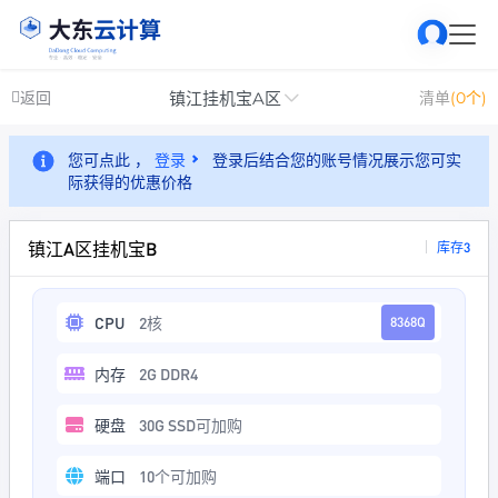
镇江挂机宝A区
返回
清单
(0个)
您可点此 ，
登录
登录后结合您的账号情况展示您可实
际获得的优惠价格
镇江A区挂机宝B
库存3
CPU
2核
8368Q
内存
2G DDR4
硬盘
30G SSD可加购
端口
10个可加购