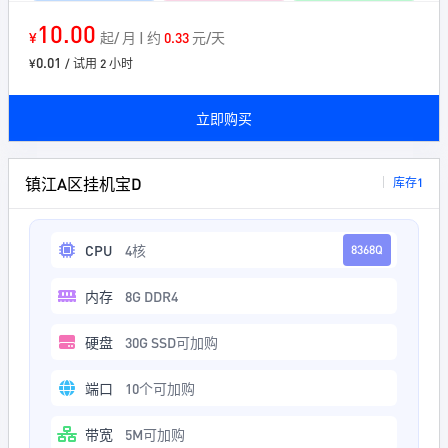
10.00
¥
起/ 月 | 约
0.33
元/天
0.01
¥
/ 试用 2 小时
立即购买
镇江A区挂机宝D
库存1
CPU
4核
8368Q
内存
8G DDR4
硬盘
30G SSD可加购
端口
10个可加购
带宽
5M可加购