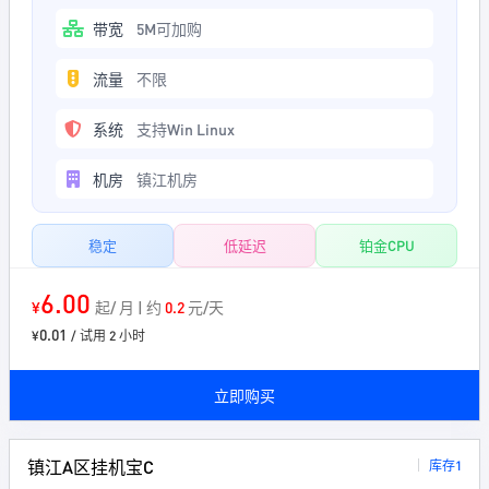
带宽
5M可加购
流量
不限
系统
支持Win Linux
机房
镇江机房
稳定
低延迟
铂金CPU
6.00
¥
起/ 月 | 约
0.2
元/天
0.01
¥
/ 试用 2 小时
立即购买
镇江A区挂机宝C
库存1