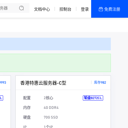
文档中心
控制台
登录
免费注册
全部产品
新闻资讯
帮助文档
热销推荐
香港特惠云服务器-C型
993
库存982
配置
2核心
L
铂金8272CL
内存
4G DDR4
硬盘
70G SSD
IP
1个IP