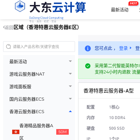
HOT
最新活动
区域（香港特惠云服务器E区）
返回
您可点此 ，
登录
登
最新活动
采用第二代智能英特尔®
支持24小时内退款 流
游戏云服务器NAT
游戏面板服
香港特惠云服务器-A型
国内云服务器ECS
配置
1核心
香港云服务器ECS
内存
1G DDR4
香港精品服务器A
硬盘
50G SSD
50M
区
IP
1个IP