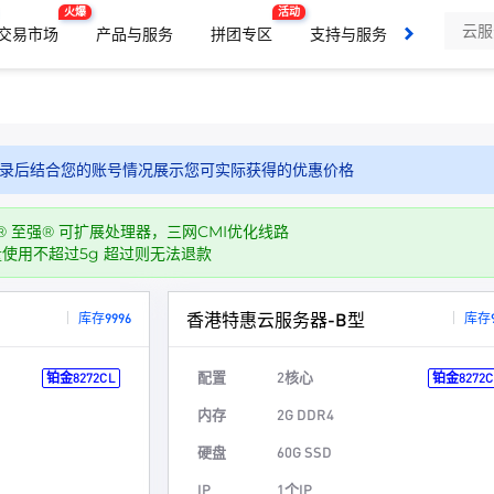
火爆
活动
交易市场
产品与服务
拼团专区
支持与服务
了解我们
录后结合您的账号情况展示您可实际获得的优惠价格
 至强® 可扩展处理器，三网CMI优化线路
量使用不超过5g 超过则无法退款
香港特惠云服务器-B型
库存9996
库存9
配置
2核心
铂金8272CL
铂金8272C
内存
2G DDR4
硬盘
60G SSD
IP
1个IP