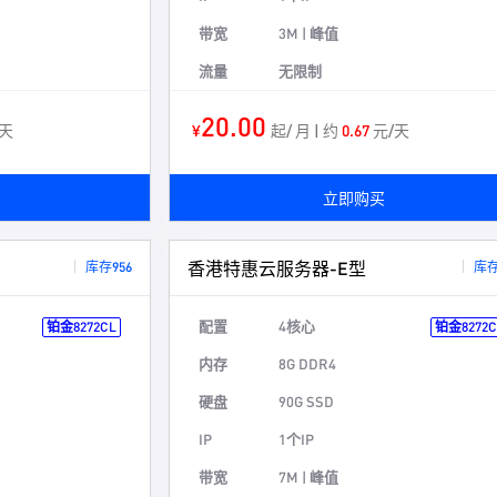
带宽
3M | 峰值
流量
无限制
20.00
天
¥
起/ 月 | 约
0.67
元/天
立即购买
香港特惠云服务器-E型
库存956
库存
配置
4核心
铂金8272CL
铂金8272C
内存
8G DDR4
硬盘
90G SSD
IP
1个IP
带宽
7M | 峰值