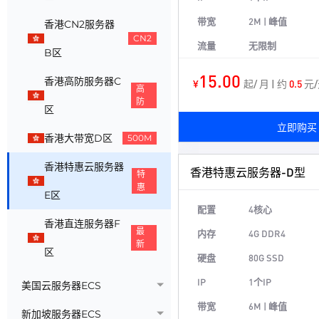
带宽
2M | 峰值
香港CN2服务器
CN2
流量
无限制
B区
15.00
香港高防服务器C
¥
起/ 月 | 约
0.5
元/
高
防
区
立即购买
香港大带宽D区
500M
香港特惠云服务器
香港特惠云服务器-D型
特
惠
E区
配置
4核心
香港直连服务器F
最
内存
4G DDR4
新
区
硬盘
80G SSD
IP
1个IP
美国云服务器ECS
带宽
6M | 峰值
新加坡服务器ECS