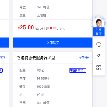
带宽
5M | 峰值
流量
无限制
25.00
¥
起/ 月 | 约
0.83
元/天
在线
咨询
立即购买
香港特惠云服务器-F型
979
库存980
配置
8核心
L
铂金8272CL
内存
8G DDR4
硬盘
100G SSD
IP
1个IP
带宽
9M | 峰值